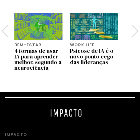
BEM-ESTAR
WORK LIFE
BEM-
do
4 formas de usar
Psicose de IA é o
Pai d
IA para aprender
novo ponto cego
viage
as
melhor, segundo a
das lideranças
como
neurociência
muda
pater
IMPACTO
IMPACTO