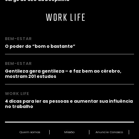
WORK LIFE
BEM-ESTAR
O poder do “bom o bastante”
BEM-ESTAR
Gentileza gera gentileza – e faz bem ao cérebro,
mostram 201 estudos
WORK LIFE
4 dicas para ler as pessoas e aumentar sua influência
no trabalho
Quem somos
Missão
Anuncie Conosco