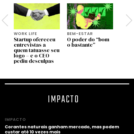
WORK LIFE
BEM-ESTAR
BEM-
Startup ofereceu
O poder do “bom
Genti
entrevistas a
o bastante”
genti
de
quem tatuasse seu
bem a
 no
logo – e o CEO
most
pediu desculpas
estu
IMPACTO
IMPACTO
Corantes naturais ganham mercado, mas podem
custar até 10 vezes mais