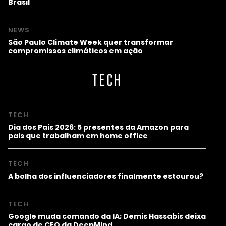
Brasil
NEWS
São Paulo Climate Week quer transformar
compromissos climáticos em ação
TECH
TECH
Dia dos Pais 2026: 5 presentes da Amazon para
pais que trabalham em home office
TECH
A bolha dos influenciadores finalmente estourou?
TECH
Google muda comando da IA; Demis Hassabis deixa
cargo de CEO da DeepMind