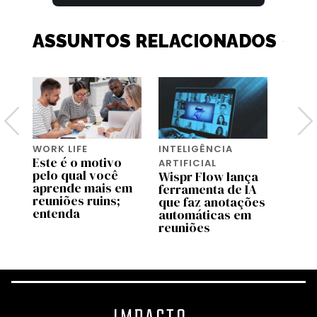
ASSUNTOS RELACIONADOS
WORK LIFE
INTELIGÊNCIA
WORK 
Este é o motivo
Antes
ARTIFICIAL
pelo qual você
IA an
Wispr Flow lança
aprende mais em
reuni
ferramenta de IA
reuniões ruins;
para 
que faz anotações
entenda
seus
automáticas em
reuniões