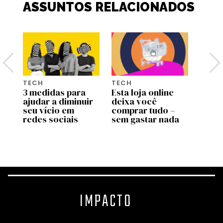
ASSUNTOS RELACIONADOS
TECH
TECH
BEM-
or
3 medidas para
Esta loja online
Como
ajudar a diminuir
deixa você
apre
e
seu vício em
comprar tudo –
brasi
redes sociais
sem gastar nada
desaf
sabía
dopa
IMPACTO