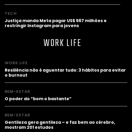
TECH
Justiça manda Meta pagar US$ 567 milhões e
restringir Instagram para jovens
WORK LIFE
WORK LIFE
Resiliência não é aguentar tudo: 3 hábitos para evitar
o burnout
BEM-ESTAR
O poder do “bom o bastante”
BEM-ESTAR
Gentileza gera gentileza – e faz bem ao cérebro,
mostram 201 estudos