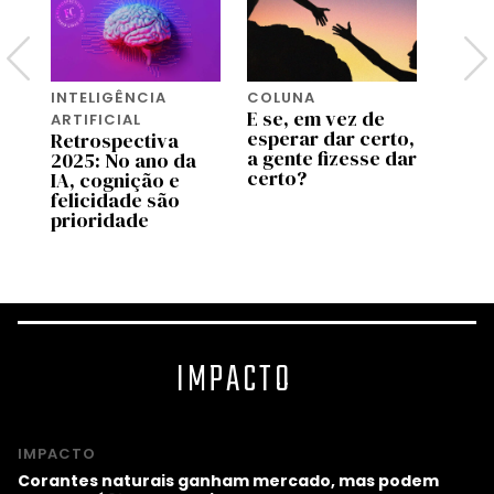
INTELIGÊNCIA
COLUNA
WORK 
E se, em vez de
Não 
ARTIFICIAL
da
esperar dar certo,
probl
Retrospectiva
a gente fizesse dar
resol
2025: No ano da
certo?
IA, cognição e
felicidade são
prioridade
IMPACTO
IMPACTO
Corantes naturais ganham mercado, mas podem