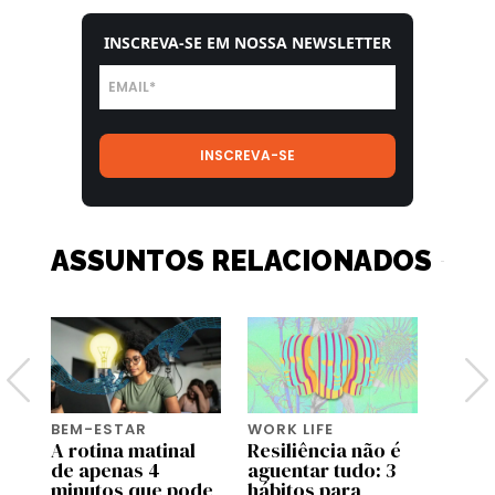
INSCREVA-SE EM NOSSA NEWSLETTER
ASSUNTOS RELACIONADOS
BEM-ESTAR
WORK LIFE
BEM-
A rotina matinal
Resiliência não é
O po
or
de apenas 4
aguentar tudo: 3
o bas
minutos que pode
hábitos para