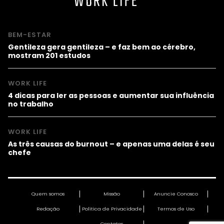
WORK LIFE
BEM-ESTAR
Gentileza gera gentileza – e faz bem ao cérebro,
mostram 201 estudos
WORK LIFE
4 dicas para ler as pessoas e aumentar sua influência
no trabalho
WORK LIFE
As três causas do burnout – e apenas uma delas é seu
chefe
Quem somos
Missão
Anuncie Conosco
Redação
Política de Privacidade
Termos de Uso
Contatos