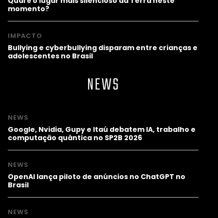
Qual é o lugar mais silencioso da Terra neste
momento?
IMPACTO
Bullying e cyberbullying disparam entre crianças e
adolescentes no Brasil
NEWS
NEWS
Google, Nvidia, Gupy e Itaú debatem IA, trabalho e
computação quântica no SP2B 2026
NEWS
OpenAI lança piloto de anúncios no ChatGPT no
Brasil
NEWS