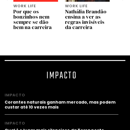
WORK LIFE
WORK LIFE
WORK 
Por que os
Nathália Brandão
7 hab
bonzinhos nem
ensina a ver as
essen
o
sempre se dão
regras invisíveis
sobre
bem na carreira
da carreira
merc
da IA
IMPACTO
IMPACTO
Corantes naturais ganham mercado, mas podem
custar até 10 vezes mais
IMPACTO