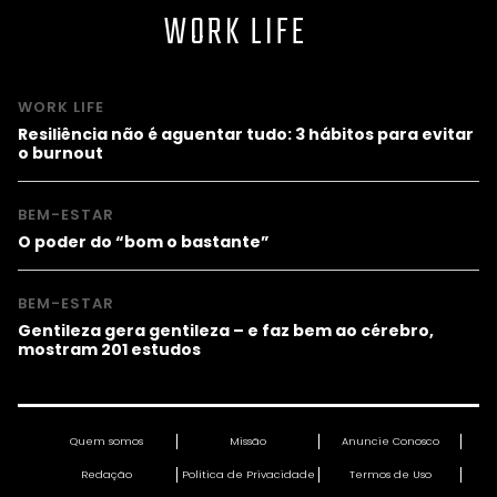
WORK LIFE
WORK LIFE
Resiliência não é aguentar tudo: 3 hábitos para evitar
o burnout
BEM-ESTAR
O poder do “bom o bastante”
BEM-ESTAR
Gentileza gera gentileza – e faz bem ao cérebro,
mostram 201 estudos
Quem somos
Missão
Anuncie Conosco
Redação
Política de Privacidade
Termos de Uso