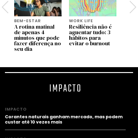
BEM-ESTAR
WORK LIFE
BEM-
A rotina matinal
Resiliência não é
O po
or
de apenas 4
aguentar tudo: 3
o bas
minutos que pode
hábitos para
fazer diferença no
evitar o burnout
seu dia
IMPACTO
IMPACTO
Corantes naturais ganham mercado, mas podem
custar até 10 vezes mais