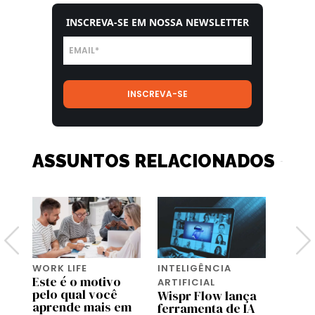
INSCREVA-SE EM NOSSA NEWSLETTER
ASSUNTOS RELACIONADOS
WORK LIFE
INTELIGÊNCIA
WORK 
Este é o motivo
Antes
ARTIFICIAL
pelo qual você
IA an
Wispr Flow lança
aprende mais em
reuni
ferramenta de IA