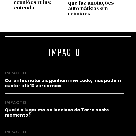
reuniões ruins;
para 
que faz anotações
entenda
seus
automáticas em
reuniões
IMPACTO
IMPACTO
Corantes naturais ganham mercado, mas podem
custar até 10 vezes mais
IMPACTO
Qual é o lugar mais silencioso da Terra neste
momento?
IMPACTO