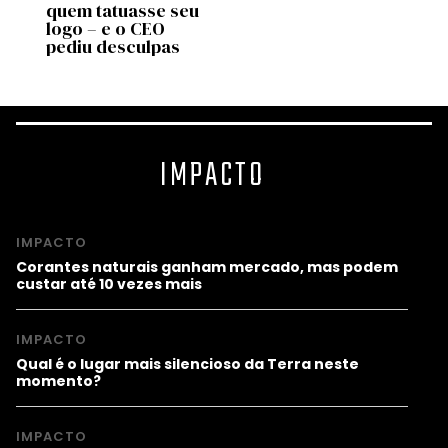
de
quem tatuasse seu
bem a
 no
logo – e o CEO
most
pediu desculpas
estu
IMPACTO
IMPACTO
Corantes naturais ganham mercado, mas podem
custar até 10 vezes mais
IMPACTO
Qual é o lugar mais silencioso da Terra neste
momento?
IMPACTO