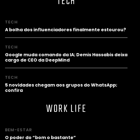
TECH
TECH
A bolha dos influenciadores finalmente estourou?
TECH
Google muda comando da IA; Demis Hassabis deixa
cargo de CEO da DeepMind
TECH
5 novidades chegam aos grupos do WhatsApp;
confira
WORK LIFE
BEM-ESTAR
O poder do “bom o bastante”