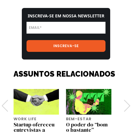
INSCREVA-SE EM NOSSA NEWSLETTER
ASSUNTOS RELACIONADOS
WORK LIFE
BEM-ESTAR
BEM-
Startup ofereceu
O poder do “bom
Genti
entrevistas a
o bastante”
genti