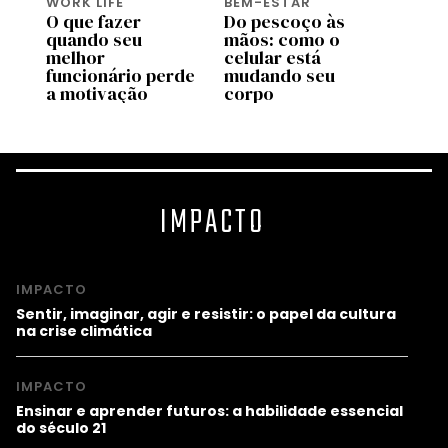
WORK LIFE
BEM-ESTAR
WORK 
O que fazer
Do pescoço às
Os
quando seu
mãos: como o
empr
melhor
celular está
que r
úde
funcionário perde
mudando seu
cultu
a motivação
corpo
exau
IMPACTO
IMPACTO
Sentir, imaginar, agir e resistir: o papel da cultura
na crise climática
IMPACTO
Ensinar e aprender futuros: a habilidade essencial
do século 21