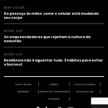
BEM-ESTAR
Do pescoço às mãos: como o celular está mudando
seu corpo
WORK LIFE
Os empreendedores que rejeitam a cultura da
exaustão
WORK LIFE
Resiliência não é aguentar tudo: 3 hábitos para evitar
o burnout
Quem somos
Missão
Anuncie Conosco
Redação
Política de Privacidade
Termos de Uso
Contatos
Fast Company Brasil © 2026