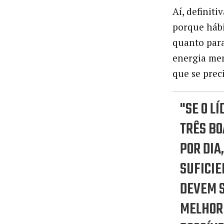
Aí, definit
porque hábi
quanto para
energia men
que se preci
"SE O L
TRÊS BO
POR DIA,
SUFICIE
DEVEM 
MELHOR