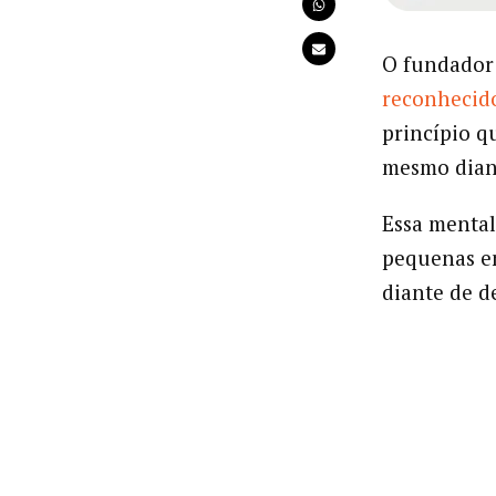
O fundador
reconhecido
princípio q
mesmo dian
Essa mental
pequenas em
diante de d