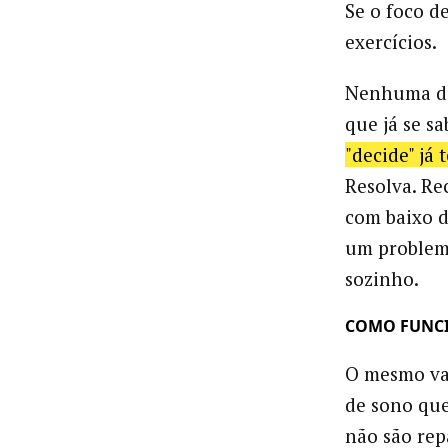
Se o foco d
exercícios.
Nenhuma des
que já se sa
"decide" já
Resolva. Re
com baixo 
um problem
sozinho.
COMO FUNCI
O mesmo val
de sono que
não são rep