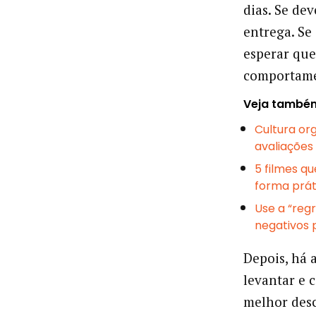
dias. Se de
entrega. Se
esperar que
comportame
Veja també
Cultura or
avaliações
5 filmes q
forma prát
Use a “reg
negativos 
Depois, há a
levantar e 
melhor desc