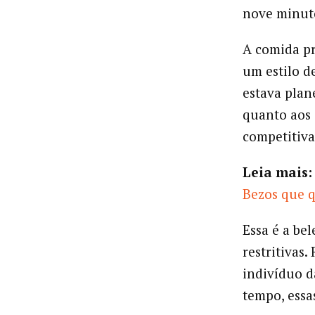
nove minuto
A comida pr
um estilo d
estava plan
quanto aos 
competitiva 
Leia mais:
Bezos que q
Essa é a be
restritivas.
indivíduo d
tempo, essa