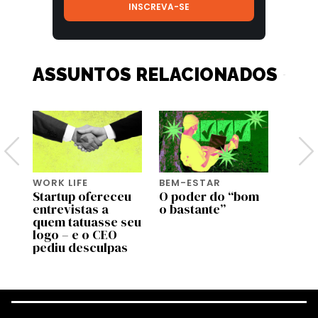
ASSUNTOS RELACIONADOS
WORK LIFE
BEM-ESTAR
BEM-
Startup ofereceu
O poder do “bom
Genti
entrevistas a
o bastante”
genti
de
quem tatuasse seu
bem a
 no
logo – e o CEO
most
pediu desculpas
estu