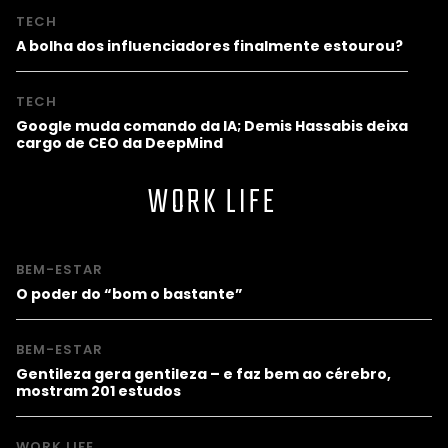
TECH
A bolha dos influenciadores finalmente estourou?
TECH
Google muda comando da IA; Demis Hassabis deixa
cargo de CEO da DeepMind
WORK LIFE
BEM-ESTAR
O poder do “bom o bastante”
BEM-ESTAR
Gentileza gera gentileza – e faz bem ao cérebro,
mostram 201 estudos
WORK LIFE