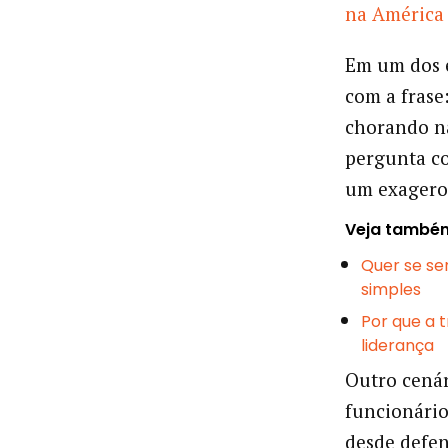
na América
Em um dos 
com a frase
chorando na
pergunta co
um exagero 
Veja també
Quer se se
simples
Por que a 
liderança
Outro cená
funcionário
desde defen