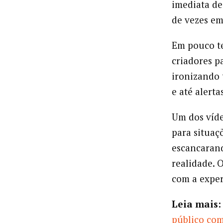
imediata de
de vezes em
Em pouco te
criadores p
ironizando 
e até alerta
Um dos víde
para situaç
escancarand
realidade. 
com a exper
Leia mais:
público com