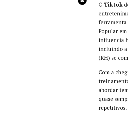
O
Tiktok
de
entretenim
ferramenta 
Popular em
influencia 
incluindo a
(RH) se co
Com a cheg
treinament
abordar tema
quase sempr
repetitivos.