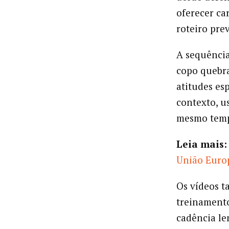
oferecer ca
roteiro pre
A sequência
copo quebra
atitudes es
contexto, u
mesmo tem
Leia mais:
União Europ
Os vídeos 
treinamento
cadência le