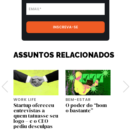
ASSUNTOS RELACIONADOS
WORK LIFE
BEM-ESTAR
BEM-
Startup ofereceu
O poder do “bom
Genti
entrevistas a
o bastante”
genti
de
quem tatuasse seu
bem a
 no
logo – e o CEO
most
pediu desculpas
estu