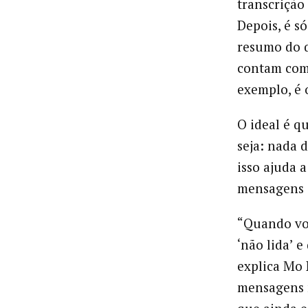
transcrição
Depois, é s
resumo do q
contam com 
exemplo, é
O ideal é q
seja: nada 
isso ajuda a
mensagens 
“Quando vo
‘não lida’ e
explica Mo 
mensagens n