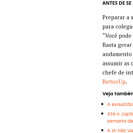
ANTES DE SE
Preparar a 
para colega
“Você pode 
Basta gera
andamento e
assumir as 
chefe de int
BetterUp
.
Veja també
A exaustão
Até o Japã
semana de 
A IA não va