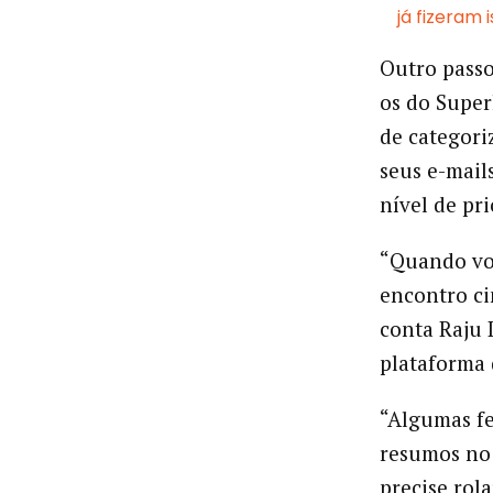
já fizeram 
Outro passo
os do Super
de categori
seus e-mail
nível de pr
“Quando vol
encontro ci
conta Raju
plataforma 
“Algumas f
resumos no 
precise rol