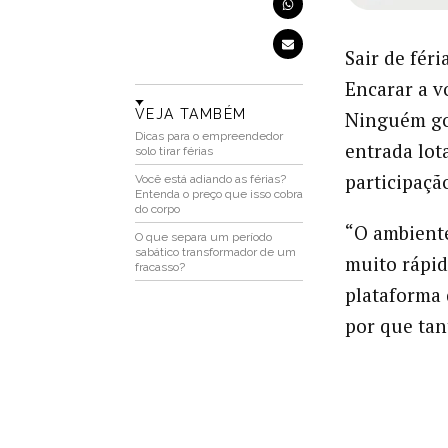
Sair de féri
Encarar a v
VEJA TAMBÉM
Ninguém gos
Dicas para o empreendedor
entrada lot
solo tirar férias
participaçã
Você está adiando as férias?
Entenda o preço que isso cobra
do corpo
“O ambiente
O que separa um período
sabático transformador de um
muito rápid
fracasso?
plataforma
por que tan