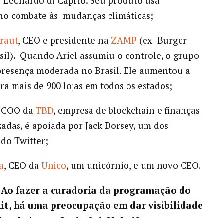
 Leonardo di Caprio. Seu produto usa
no combate às mudanças climáticas;
raut
, CEO e presidente na
ZAMP
(ex- Burger
sil). Quando Ariel assumiu o controle, o grupo
resença moderada no Brasil. Ele aumentou a
ra mais de 900 lojas em todos os estados;
, COO da
TBD
, empresa de blockchain e finanças
zadas, é apoiada por Jack Dorsey, um dos
do Twitter;
a
, CEO da
Unico
, um unicórnio, e um novo CEO.
– Ao fazer a curadoria da programação do
t, há uma preocupação em dar visibilidade