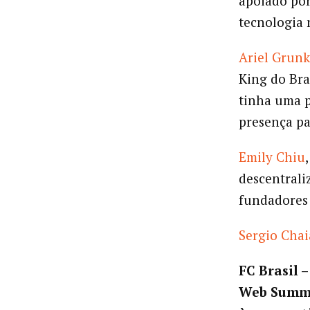
apoiado por
tecnologia 
Ariel Grunk
King do Bra
tinha uma p
presença pa
Emily Chiu
descentrali
fundadores 
Sergio Chai
FC Brasil 
Web Summi