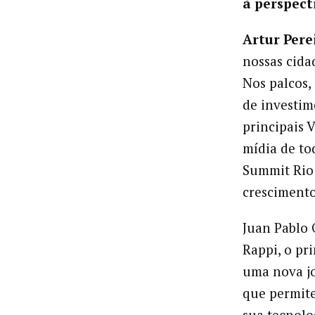
à perspect
Artur Pere
nossas cida
Nos palcos,
de investim
principais 
mídia de to
Summit Rio 
crescimento
Juan Pablo 
Rappi, o pr
uma nova j
que permit
sua tecnolo