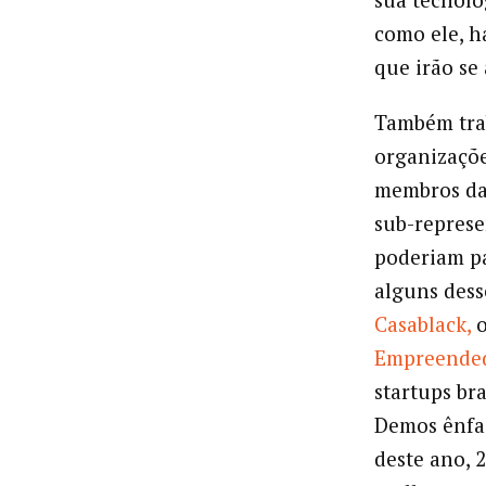
como ele, h
que irão se
Também tra
organizaçõe
membros da
sub-represe
poderiam pa
alguns dess
Casablack,
Empreende
startups br
Demos ênfas
deste ano, 