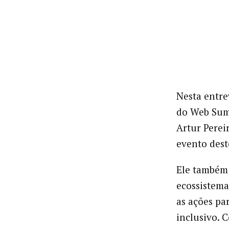
Nesta entre
do Web Su
Artur Perei
evento des
Ele também 
ecossistema
as ações pa
inclusivo. C