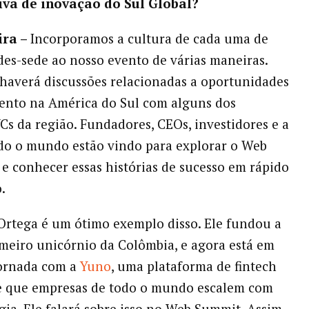
iva de inovação do Sul Global?
ira –
Incorporamos a cultura de cada uma de
des-sede ao nosso evento de várias maneiras.
 haverá discussões relacionadas a oportunidades
ento na América do Sul com alguns dos
VCs da região. Fundadores, CEOs, investidores e a
do o mundo estão vindo para explorar o Web
e conhecer essas histórias de sucesso em rápido
.
Ortega é um ótimo exemplo disso. Ele fundou a
imeiro unicórnio da Colômbia, e agora está em
ornada com a
Yuno
, uma plataforma de fintech
e que empresas de todo o mundo escalem com
gia. Ele falará sobre isso no Web Summit. Assim