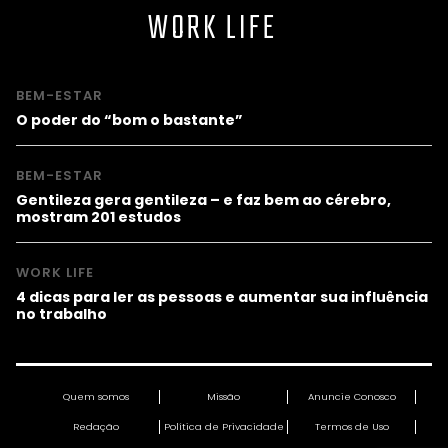
WORK LIFE
BEM-ESTAR
O poder do “bom o bastante”
BEM-ESTAR
Gentileza gera gentileza – e faz bem ao cérebro,
mostram 201 estudos
WORK LIFE
4 dicas para ler as pessoas e aumentar sua influência
no trabalho
Quem somos
Missão
Anuncie Conosco
Redação
Política de Privacidade
Termos de Uso