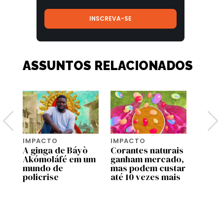
ASSUNTOS RELACIONADOS
IMPACTO
IMPACTO
IMPA
a
A ginga de Báyò
Corantes naturais
Qual 
ue
Akómoláfé em um
ganham mercado,
mais 
mundo de
mas podem custar
Terra
policrise
até 10 vezes mais
mome