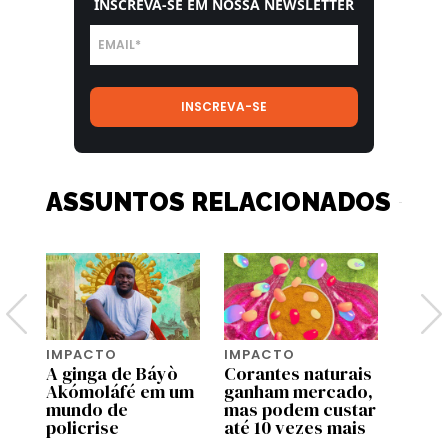
INSCREVA-SE EM NOSSA NEWSLETTER
ASSUNTOS RELACIONADOS
IMPACTO
IMPACTO
IMPA
a
A ginga de Báyò
Corantes naturais
Qual 
ue
Akómoláfé em um
ganham mercado,
mais 
mundo de
mas podem custar
Terra
policrise
até 10 vezes mais
mome