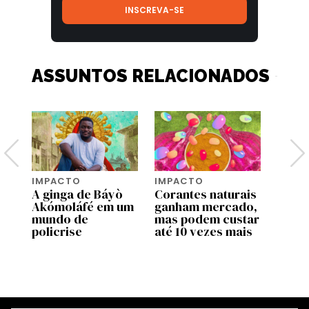
ASSUNTOS RELACIONADOS
IMPACTO
IMPACTO
IMPA
a
A ginga de Báyò
Corantes naturais
Qual 
ue
Akómoláfé em um
ganham mercado,
mais 
mundo de
mas podem custar
Terra
policrise
até 10 vezes mais
mome