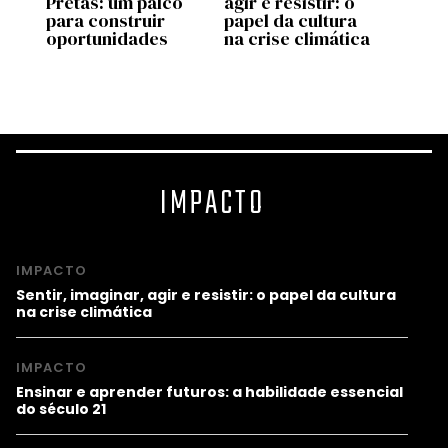
l”
Pretas: um palco
agir e resistir: o
apren
para construir
papel da cultura
a hab
oportunidades
na crise climática
essen
sécul
IMPACTO
IMPACTO
Sentir, imaginar, agir e resistir: o papel da cultura
na crise climática
IMPACTO
Ensinar e aprender futuros: a habilidade essencial
do século 21