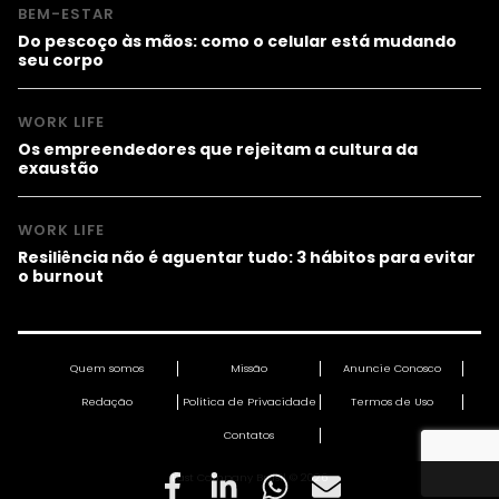
BEM-ESTAR
Do pescoço às mãos: como o celular está mudando
seu corpo
WORK LIFE
Os empreendedores que rejeitam a cultura da
exaustão
WORK LIFE
Resiliência não é aguentar tudo: 3 hábitos para evitar
o burnout
Quem somos
Missão
Anuncie Conosco
Redação
Política de Privacidade
Termos de Uso
Contatos
Fast Company Brasil © 2026