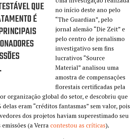
Uma investigação realizada
TESTÁVEL QUE
no início deste ano pelo
ATAMENTO É
“The Guardian”, pelo
PRINCIPAIS
jornal alemão “Die Zeit” e
pelo centro de jornalismo
IONADORES
investigativo sem fins
ISSÕES
lucrativos “Source
.
Material” analisou uma
amostra de compensações
florestais certificadas pela
ior organização global do setor, e descobriu que
 delas eram “créditos fantasmas” sem valor, pois
vedores dos projetos haviam superestimado seu
 emissões (a Verra
contestou as críticas
).