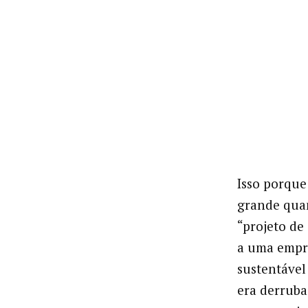
Isso porque
grande quan
“projeto de
a uma empre
sustentável
era derrub