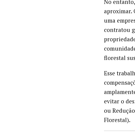
No entanto,
aproximar. 
uma empresa
contratou g
propriedade
comunidade 
florestal su
Esse trabal
compensaçõe
amplamente 
evitar o d
ou Redução
Florestal).