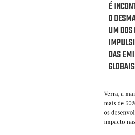
É INCON
O DESM
UM DOS 
IMPULS
DAS EM
GLOBAIS
Verra, a ma
mais de 90%
os desenvol
impacto nas