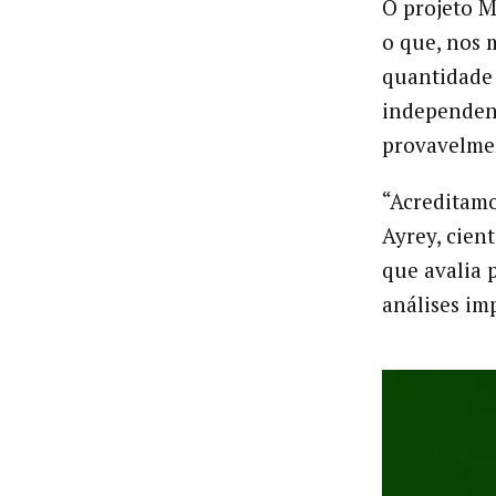
O projeto M
o que, nos 
quantidade 
independent
provavelmen
“Acreditamo
Ayrey, cien
que avalia 
análises imp