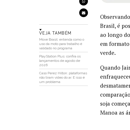
Observando 
Brasil, é p
VEJA TAMBÉM
ao longo do
Move Brasil: entenda como o
em formato
uso da moto para trabalho é
validado no programa
verde.
PlayStation Plus: confira os
lançamentos de agosto de
2026
Quando Jair
Caso Perez Hilton: plataformas
enfraqueceu 
não tiram vídeo do ar. E isso é
um problema
desmatamen
comparação 
soja começa
Manoa as ár