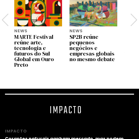
NEWS
NEWS
NEWS
MARTE Festival
SP2B reúne
Googl
reúne arte,
pequenos
Gupy 
e
tecnologia e
negócios e
debat
futuros do Sul
empresas globais
traba
ta
Global em Ouro
no mesmo debate
comp
Preto
quânt
2026
IMPACTO
IMPACTO
Corantes naturais ganham mercado, mas podem