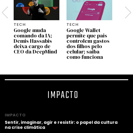
TECH
TECH
TECH
Google muda
Google Wallet
Dia d
comando da IA;
permite que pais
5 pre
Demis Hassabis
controlem gastos
Amazo
deixa cargo de
dos filhos pelo
que 
CEO da DeepMind
celular; saiba
fotog
como funciona
IMPACTO
IMPACTO
Sentir, imaginar, agir e resistir: o papel da cultura
na crise climática