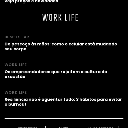
veja preços e novidades
WORK LIFE
BEM-ESTAR
Do pescoço às mãos: como o celular está mudando
seu corpo
WORK LIFE
Os empreendedores que rejeitam a cultura da
exaustão
WORK LIFE
Resiliência não é aguentar tudo: 3 hábitos para evitar
o burnout
Quem somos
Missão
Anuncie Conosco