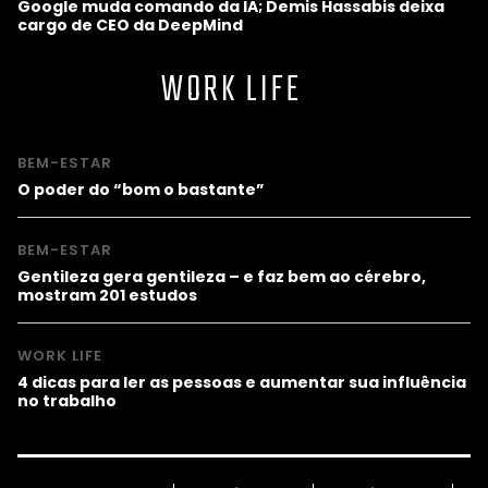
Google muda comando da IA; Demis Hassabis deixa
cargo de CEO da DeepMind
WORK LIFE
BEM-ESTAR
O poder do “bom o bastante”
BEM-ESTAR
Gentileza gera gentileza – e faz bem ao cérebro,
mostram 201 estudos
WORK LIFE
4 dicas para ler as pessoas e aumentar sua influência
no trabalho