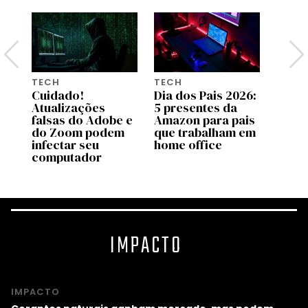
TECH
TECH
TECH
26:
Cuidado!
Dia dos Pais 2026:
A bol
Atualizações
5 presentes da
influ
is
falsas do Adobe e
Amazon para pais
final
ca
do Zoom podem
que trabalham em
esto
infectar seu
home office
computador
IMPACTO
IMPACTO