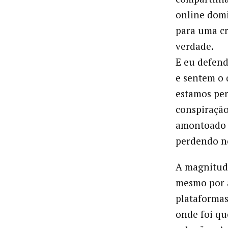
online domi
para uma cr
verdade.
E eu defend
e sentem o 
estamos per
conspiração
amontoado d
perdendo n
A magnitude
mesmo por a
plataformas
onde foi qu