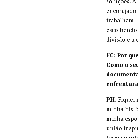
soluções. A
encorajado 
trabalham –
escolhendo 
divisão e a
FC: Por qu
Como o seu
documentad
enfrentar
PH:
Fiquei 
minha histó
minha espos
união inspi
forma muito