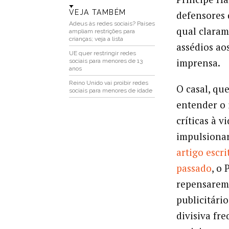
VEJA TAMBÉM
defensores 
Adeus às redes sociais? Países
qual claram
ampliam restrições para
crianças; veja a lista
assédios ao
UE quer restringir redes
imprensa.
sociais para menores de 13
anos
Reino Unido vai proibir redes
O casal, qu
sociais para menores de idade
entender o 
críticas à v
impulsionar
artigo escr
passado
, o
repensarem 
publicitári
divisiva fr