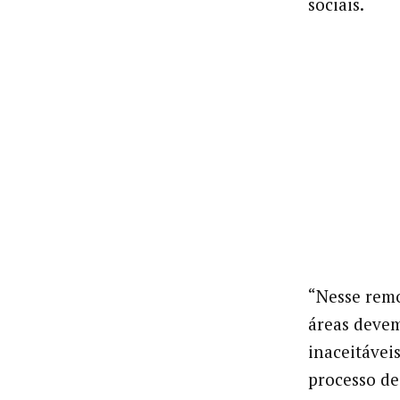
sociais.
“Nesse remo
áreas devem
inaceitávei
processo de