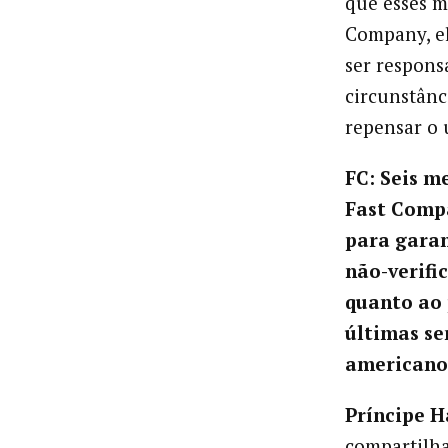
que esses m
Company, el
ser respons
circunstânc
repensar o 
FC: Seis m
Fast Compa
para garan
não-verifi
quanto ao 
últimas se
americano
Príncipe H
compartilha