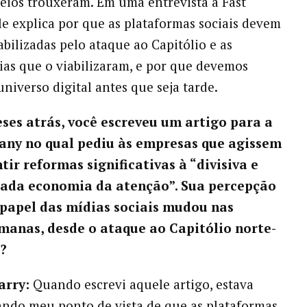
eios trouxeram. Em uma entrevista à Fast
e explica por que as plataformas sociais devem
abilizadas pelo ataque ao Capitólio e as
ias que o viabilizaram, e por que devemos
universo digital antes que seja tarde.
eses atrás, você escreveu um artigo para a
ny no qual pediu às empresas que agissem
tir reformas significativas à “divisiva e
cada economia da atenção”. Sua percepção
papel das mídias sociais mudou nas
manas, desde o ataque ao Capitólio norte-
?
arry:
Quando escrevi aquele artigo, estava
ndo meu ponto de vista de que as plataformas