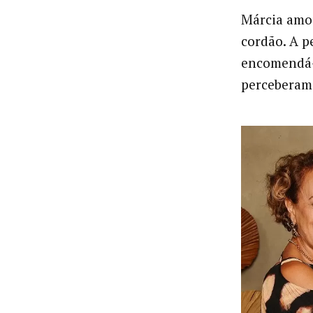
Márcia amo
cordão. A p
encomendá-l
perceberam 