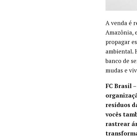
A venda é r
Amazônia, e
propagar es
ambiental. 
banco de se
mudas e viv
FC Brasil
organizaçã
resíduos da
vocês tam
rastrear á
transform