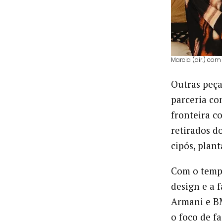
Marcia (dir.) co
Outras peça
parceria com
fronteira c
retirados do
cipós, plant
Com o tempo
design e a 
Armani e BM
o foco de f