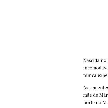
Nascida no 
incomodava 
nunca expe
As sementes
mãe de Márc
norte do Ma