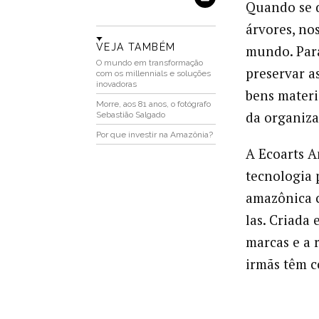
Quando se d
árvores, nos
VEJA TAMBÉM
mundo. Par
O mundo em transformação
preservar as
com os millennials e soluções
inovadoras
bens materi
Morre, aos 81 anos, o fotógrafo
da organiza
Sebastião Salgado
Por que investir na Amazônia?
A Ecoarts A
tecnologia 
amazônica c
las. Criada
marcas e a 
irmãs têm c