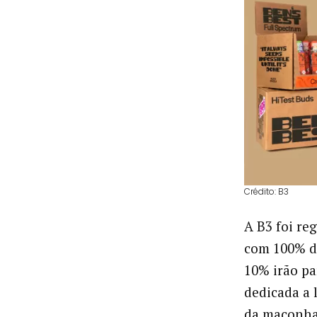
Crédito: B3
A B3 foi re
com 100% de
10% irão p
dedicada a 
da maconha