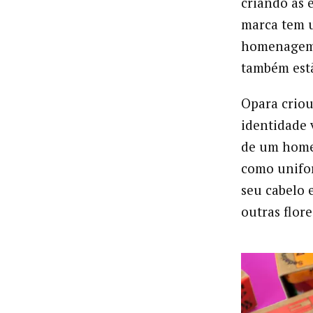
criando as 
marca tem u
homenagem 
também estã
Opara criou
identidade v
de um home
como unifor
seu cabelo
outras flore