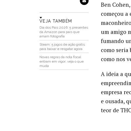
Ben Cohen, 
começou a e
VEJA TAMBÉM
maconheiro
Dia dos Pais 2026: 5 presentes
um amigo me
da Amazon para pais que
amam fotografia
fumando um
Steam: 5 jogos de ação grátis
como seria
para baixar e resgatar agora
Novas regras da nota fiscal
como nos v
entram em vigor; veja o que
muda
A ideia a q
empreendim
empresa re
e ousada, q
teor de THC