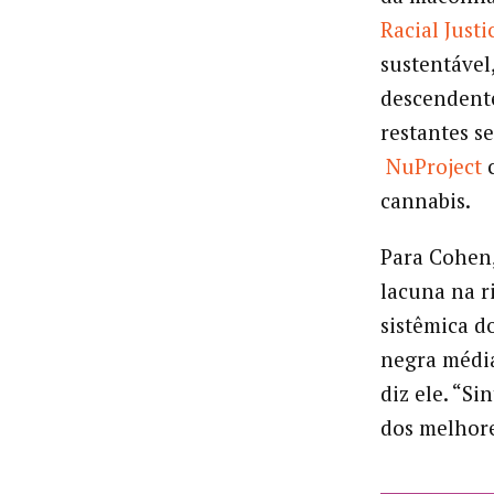
Racial Justi
sustentável
descendente
restantes s
NuProject
c
cannabis.
Para Cohen,
lacuna na r
sistêmica d
negra média
diz ele. “S
dos melhore