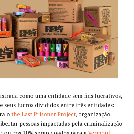
gistrada como uma entidade sem fins lucrativos,
 seus lucros divididos entre três entidades:
ara o
the Last Prisoner Project
, organização
libertar pessoas impactadas pela criminalização
; outros 10% serão doados para a
Vermont