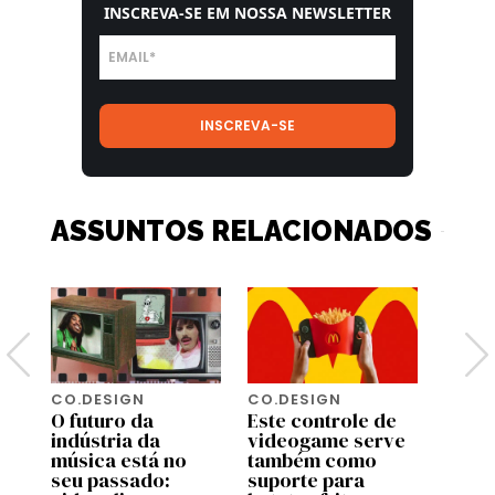
INSCREVA-SE EM NOSSA NEWSLETTER
ASSUNTOS RELACIONADOS
CO.DESIGN
CO.DESIGN
CO.D
O futuro da
Este controle de
Turis
indústria da
videogame serve
amea
música está no
também como
algun
seu passado:
suporte para
mais 