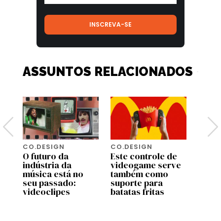
ASSUNTOS RELACIONADOS
CO.DESIGN
CO.DESIGN
CO.D
O futuro da
Este controle de
Turis
indústria da
videogame serve
amea
música está no
também como
algun
seu passado:
suporte para
mais 
videoclipes
batatas fritas
mund