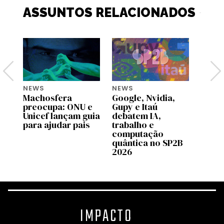
ASSUNTOS RELACIONADOS
NEWS
NEWS
NEWS
Machosfera
Google, Nvidia,
OpenA
preocupa: ONU e
Gupy e Itaú
pilot
Unicef lançam guia
debatem IA,
no C
para ajudar pais
trabalho e
Brasi
computação
quântica no SP2B
2026
IMPACTO