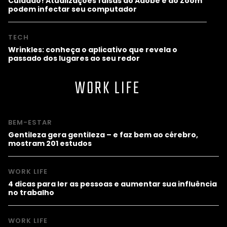
Cuidado! Atualizações falsas do Adobe e do Zoom
podem infectar seu computador
TECH
Wrinkles: conheça o aplicativo que revela o
passado dos lugares ao seu redor
WORK LIFE
BEM-ESTAR
Gentileza gera gentileza – e faz bem ao cérebro,
mostram 201 estudos
WORK LIFE
4 dicas para ler as pessoas e aumentar sua influência
no trabalho
WORK LIFE