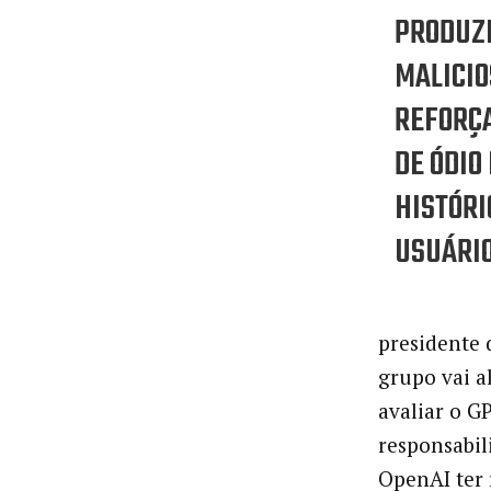
PRODUZI
MALICIO
REFORÇ
DE ÓDIO
HISTÓRI
USUÁRIO
presidente 
grupo vai a
avaliar o G
responsabil
OpenAI ter 