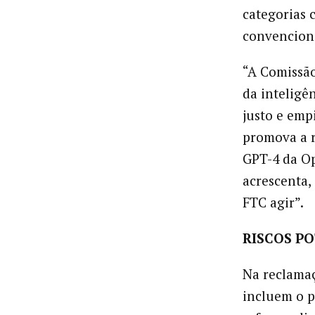
categorias 
convenciona
“A Comissão
da inteligên
justo e emp
promova a r
GPT-4 da Op
acrescenta,
FTC agir”.
RISCOS PO
Na reclamaç
incluem o p