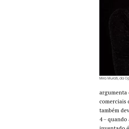
Mira Murati, da O
argumenta q
comerciais 
também dev
4 – quando 
inventado é