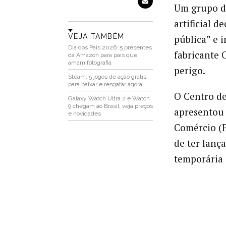
Um grupo de
artificial 
VEJA TAMBÉM
pública” e 
Dia dos Pais 2026: 5 presentes
fabricante 
da Amazon para pais que
amam fotografia
perigo.
Steam: 5 jogos de ação grátis
para baixar e resgatar agora
O Centro de 
Galaxy Watch Ultra 2 e Watch
9 chegam ao Brasil; veja preços
apresentou 
e novidades
Comércio (F
de ter lanç
temporária 