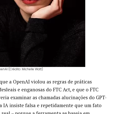
penAI (Crédito: Michelle Watt)
ue a OpenAI violou as regras de práticas
desleais e enganosas do FTC Act, e que o FTC
eria examinar as chamadas alucinações do GPT-
a IA insiste falsa e repetidamente que um fato
 real – porque a ferramenta se baseia em