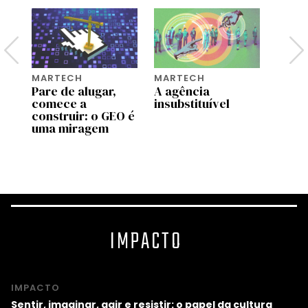
MARTECH
MARTECH
MART
Pare de alugar,
A agência
A Ge
r
comece a
insubstituível
come
construir: o GEO é
compr
uma miragem
saber
ng
e?
IMPACTO
IMPACTO
Sentir, imaginar, agir e resistir: o papel da cultura