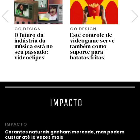
CO.DESIGN
CO.DESIGN
CO.D
O futuro da
Este controle de
Turis
indústria da
videogame serve
amea
música está no
também como
algun
seu passado:
suporte para
mais 
videoclipes
batatas fritas
mund
IMPACTO
IMPACTO
Corantes naturais ganham mercado, mas podem
custar até 10 vezes mais