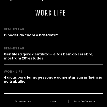
WORK LIFE
BEM-ESTAR
O poder do “bom o bastante”
BEM-ESTAR
Gentileza gera gentileza – e faz bem ao cérebro,
mostram 201 estudos
WORK LIFE
4 dicas para ler as pessoas e aumentar sua influência
no trabalho
Quem somos
Missão
Anuncie Conosco