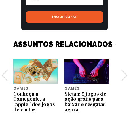
ASSUNTOS RELACIONADOS
GAMES
GAMES
GAME
Conheça a
Steam: 5 jogos de
PlayS
os
Gamegenic, a
ação grátis para
confi
3D
“Apple” dos jogos
baixar e resgatar
lanç
de cartas
agora
agost