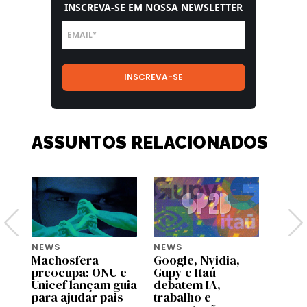
INSCREVA-SE EM NOSSA NEWSLETTER
ASSUNTOS RELACIONADOS
NEWS
NEWS
NEWS
Machosfera
Google, Nvidia,
OpenA
preocupa: ONU e
Gupy e Itaú
pilot
Unicef lançam guia
debatem IA,
no C
para ajudar pais
trabalho e
Brasi