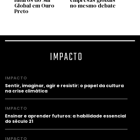
ta
Global em Ouro
no mesmo debate
comp
Preto
quânt
2026
IMPACTO
IMPACTO
Sentir, imaginar, agir e resistir: o papel da cultura
na crise climática
IMPACTO
Ensinar e aprender futuros: a habilidade essencial
do século 21
IMPACTO