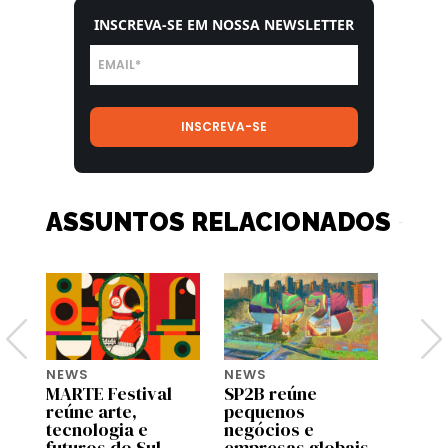
INSCREVA-SE EM NOSSA NEWSLETTER
ASSUNTOS RELACIONADOS
NEWS
NEWS
NEWS
MARTE Festival
SP2B reúne
Googl
reúne arte,
pequenos
Gupy 
e
tecnologia e
negócios e
debat
futuros do Sul
empresas globais
traba