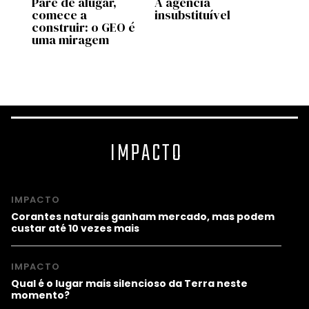
Pare de alugar,
A agência
A Ge
r
comece a
insubstituível
come
construir: o GEO é
compr
uma miragem
saber
ng
e?
IMPACTO
IMPACTO
Corantes naturais ganham mercado, mas podem
custar até 10 vezes mais
IMPACTO
Qual é o lugar mais silencioso da Terra neste
momento?