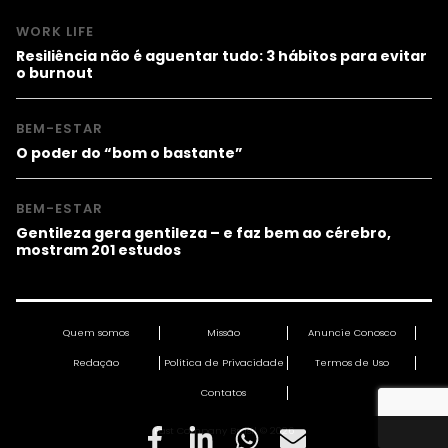
WORK LIFE
Resiliência não é aguentar tudo: 3 hábitos para evitar
o burnout
BEM-ESTAR
O poder do “bom o bastante”
BEM-ESTAR
Gentileza gera gentileza – e faz bem ao cérebro,
mostram 201 estudos
Quem somos
Missão
Anuncie Conosco
Redação
Política de Privacidade
Termos de Uso
Contatos
Fast Company Brasil © 2026