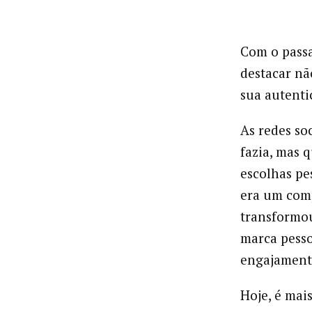
Com o passa
destacar nã
sua autenti
As redes so
fazia, mas q
escolhas pe
era um com
transformo
marca pesso
engajamento
Hoje, é mai