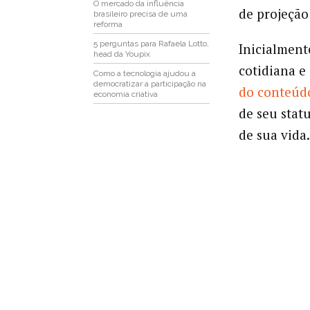
O mercado da influência
de projeção
brasileiro precisa de uma
reforma
5 perguntas para Rafaela Lotto,
Inicialmente
head da Youpix
cotidiana e
Como a tecnologia ajudou a
democratizar a participação na
do conteúd
economia criativa
de seu stat
de sua vida.