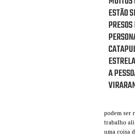
MUITOS 
ESTÃO S
PRESOS 
PERSONA
CATAPUL
ESTRELA
A PESSO
VIRARAM
podem ser r
trabalho ali
uma coisa d