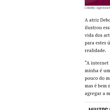
Crédito: agrobact
A atriz Deb
ilustrou es
vida dos ar
para estes 
realidade.
“A internet 
minha é um
pouco do me
mas é bem m
agregar a 