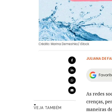
Crédito: Marina Demeshko/ iStock
JULIANA DE FA
As redes so
crenças, pe
VEJA TAMBÉM
maneiras de