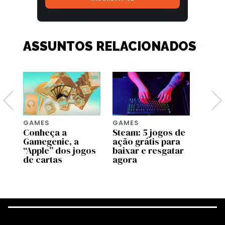
ASSUNTOS RELACIONADOS
GAMES
GAMES
GAME
Conheça a
Steam: 5 jogos de
PlayS
os
Gamegenic, a
ação grátis para
confi
3D
“Apple” dos jogos
baixar e resgatar
lanç
de cartas
agora
agost