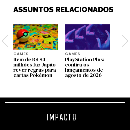
ASSUNTOS RELACIONADOS
GAMES
GAMES
GAME
Item de R$ 84
PlayStation Plus:
Xbox 
milhões faz Japão
confira os
tão c
os
rever regras para
lançamentos de
Serie
cartas Pokémon
agosto de 2026
estre
IMPACTO