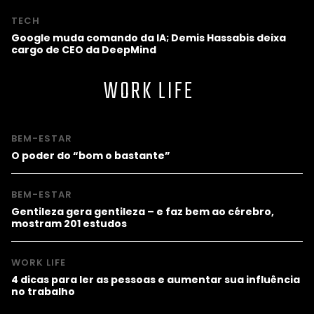
TECH
Google muda comando da IA; Demis Hassabis deixa
cargo de CEO da DeepMind
WORK LIFE
BEM-ESTAR
O poder do “bom o bastante”
BEM-ESTAR
Gentileza gera gentileza – e faz bem ao cérebro,
mostram 201 estudos
WORK LIFE
4 dicas para ler as pessoas e aumentar sua influência
no trabalho