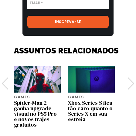
ASSUNTOS RELACIONADOS
GAMES
GAMES
GAME
Spider-Man 2
Xbox Series S fica
Gare
ão
ganha upgrade
tão caro quanto o
novo
ra
visual no PS5 Pro
Series X em sua
para 
n
e novos trajes
estreia
saiba
gratuitos
espe