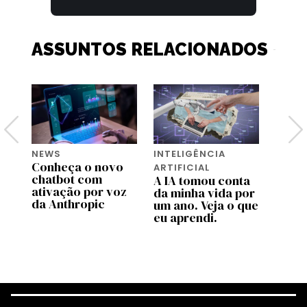
ASSUNTOS RELACIONADOS
NEWS
INTELIGÊNCIA
NEWS
Conheça o novo
Chatb
ARTIFICIAL
chatbot com
Deep
A IA tomou conta
ativação por voz
pane 
da minha vida por
da Anthropic
servi
um ano. Veja o que
indis
eu aprendi.
hora