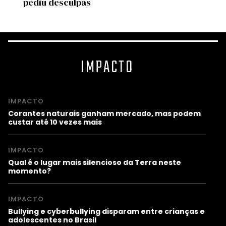
pediu desculpas
estu
IMPACTO
IMPACTO
Corantes naturais ganham mercado, mas podem
custar até 10 vezes mais
IMPACTO
Qual é o lugar mais silencioso da Terra neste
momento?
IMPACTO
Bullying e cyberbullying disparam entre crianças e
adolescentes no Brasil