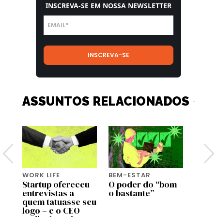
INSCREVA-SE EM NOSSA NEWSLETTER
ASSUNTOS RELACIONADOS
WORK LIFE
BEM-ESTAR
BEM-
Startup ofereceu
O poder do “bom
Genti
entrevistas a
o bastante”
genti
de
quem tatuasse seu
bem a
 no
logo – e o CEO
most