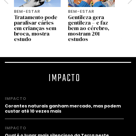
BEM-ESTAR
BEM-ESTAR
WORK 
u
Tratamento pode
Gentileza gera
4 dic
paralisar cáries
gentileza – e faz
pesso
seu
em crianças sem
bem ao cérebro,
aume
broca, mostra
mostram 201
influ
s
estudo
estudos
traba
IMPACTO
IMPACTO
Corantes naturais ganham mercado, mas podem
custar até 10 vezes mais
IMPACTO
Qual é o lugar mais silencioso da Terra neste