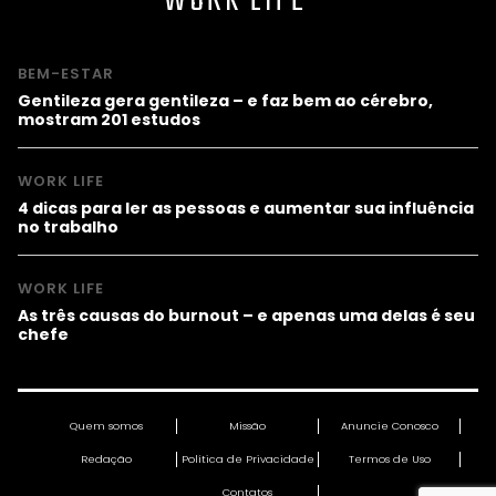
WORK LIFE
BEM-ESTAR
Gentileza gera gentileza – e faz bem ao cérebro,
mostram 201 estudos
WORK LIFE
4 dicas para ler as pessoas e aumentar sua influência
no trabalho
WORK LIFE
As três causas do burnout – e apenas uma delas é seu
chefe
Quem somos
Missão
Anuncie Conosco
Redação
Política de Privacidade
Termos de Uso
Contatos