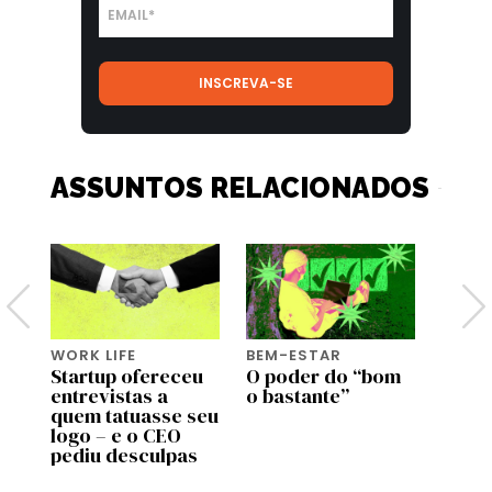
ASSUNTOS RELACIONADOS
WORK LIFE
BEM-ESTAR
BEM-
Startup ofereceu
O poder do “bom
Genti
entrevistas a
o bastante”
genti
de
quem tatuasse seu
bem a
 no
logo – e o CEO
most
pediu desculpas
estu