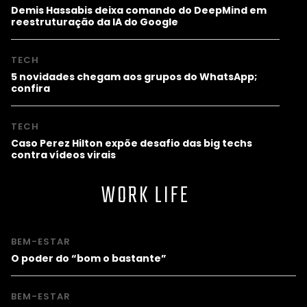
Demis Hassabis deixa comando do DeepMind em
reestruturação da IA do Google
TECH
5 novidades chegam aos grupos do WhatsApp;
confira
TECH
Caso Perez Hilton expõe desafio das big techs
contra vídeos virais
WORK LIFE
BEM-ESTAR
O poder do “bom o bastante”
BEM-ESTAR