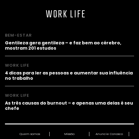
WORK LIFE
BEM-ESTAR
Gentileza gera gentileza – e faz bem ao cérebro,
mostram 201 estudos
WORK LIFE
4 dicas para ler as pessoas e aumentar sua influência
no trabalho
WORK LIFE
As três causas do burnout – e apenas uma delas é seu
chefe
Quem somos
Missão
Anuncie Conosco