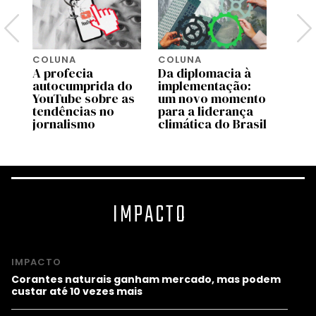
COLUNA
COLUNA
COLU
A profecia
Da diplomacia à
Quem
e
autocumprida do
implementação:
pare
 o
YouTube sobre as
um novo momento
líder
ba
tendências no
para a liderança
Preta
jornalismo
climática do Brasil
racia
IMPACTO
IMPACTO
Corantes naturais ganham mercado, mas podem
custar até 10 vezes mais