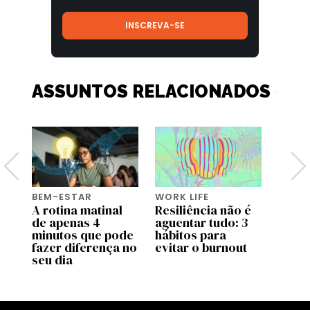
ASSUNTOS RELACIONADOS
BEM-ESTAR
WORK LIFE
BEM-
A rotina matinal
Resiliência não é
O po
or
de apenas 4
aguentar tudo: 3
o bas
minutos que pode
hábitos para
fazer diferença no
evitar o burnout
seu dia