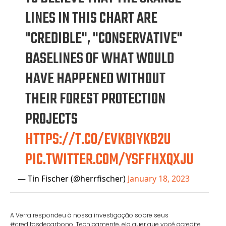
LINES IN THIS CHART ARE
"CREDIBLE", "CONSERVATIVE"
BASELINES OF WHAT WOULD
HAVE HAPPENED WITHOUT
THEIR FOREST PROTECTION
PROJECTS
HTTPS://T.CO/EVKBIYKB2U
PIC.TWITTER.COM/YSFFHXQXJU
— Tin Fischer (@herrfischer)
January 18, 2023
A Verra respondeu à nossa investigação sobre seus
#creditosdecarbono. Tecnicamente, ela quer que você acredite