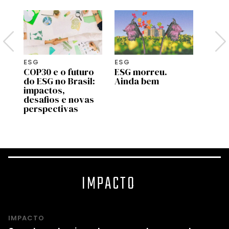
ESG
ESG
ESG
COP30 e o futuro
ESG morreu.
ESG n
e
do ESG no Brasil:
Ainda bem
a opo
impactos,
histó
s
desafios e novas
perspectivas
IMPACTO
IMPACTO